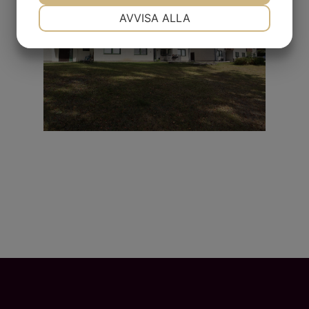
NÖDVÄNDIG
INSTÄLLNINGAR
AVVISA ALLA
JA
NEJ
JA
NEJ
MARKNADSFÖRING
STATISTIK