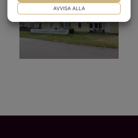
NÖDVÄNDIG
INSTÄLLNINGAR
AVVISA ALLA
JA
NEJ
JA
NEJ
MARKNADSFÖRING
STATISTIK