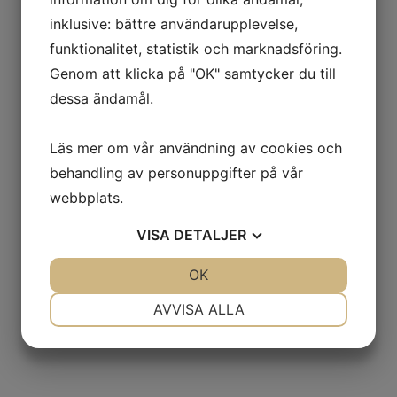
inklusive: bättre användarupplevelse,
funktionalitet, statistik och marknadsföring.
Genom att klicka på "OK" samtycker du till
dessa ändamål.
Läs mer om vår användning av cookies och
behandling av personuppgifter på vår
webbplats.
VISA
DETALJER
JA
NEJ
OK
JA
NEJ
NÖDVÄNDIG
INSTÄLLNINGAR
AVVISA ALLA
JA
NEJ
JA
NEJ
MARKNADSFÖRING
STATISTIK