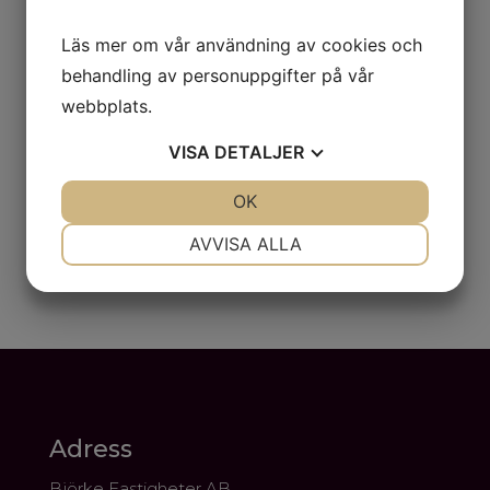
Läs mer om vår användning av cookies och
behandling av personuppgifter på vår
webbplats.
VISA
DETALJER
JA
NEJ
OK
JA
NEJ
NÖDVÄNDIG
INSTÄLLNINGAR
AVVISA ALLA
JA
NEJ
JA
NEJ
MARKNADSFÖRING
STATISTIK
Adress
Björke Fastigheter AB